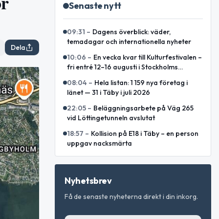
or
Senaste nytt
09:31
–
Dagens överblick: väder,
temadagar och internationella nyheter
Dela
10:06
–
En vecka kvar till Kulturfestivalen –
fri entré 12–16 augusti i Stockholms
innerstad
08:04
–
Hela listan: 1 159 nya företag i
länet — 31 i Täby i juli 2026
22:05
–
Beläggningsarbete på Väg 265
vid Löttingetunneln avslutat
18:57
–
Kollision på E18 i Täby – en person
uppgav nacksmärta
Nyhetsbrev
Få de senaste nyheterna direkt i din inkorg.