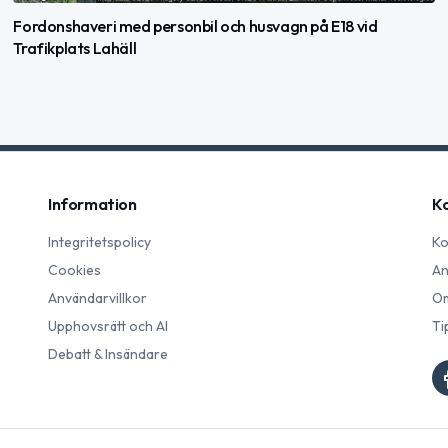
Fordonshaveri med personbil och husvagn på E18 vid
Trafikplats Lahäll
Information
K
Integritetspolicy
Ko
Cookies
An
Användarvillkor
Om
Upphovsrätt och AI
Ti
Debatt & Insändare