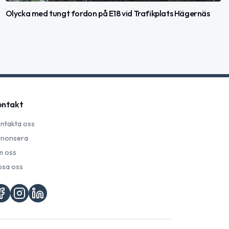
Olycka med tungt fordon på E18 vid Trafikplats Hägernäs
ontakt
ntakta oss
nonsera
 oss
psa oss