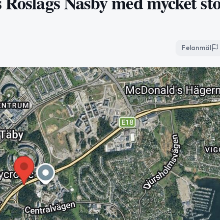
s Roslags Näsby med mycket st
Felanmäl