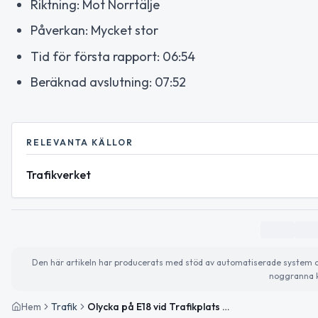
Riktning: Mot Norrtälje
Påverkan: Mycket stor
Tid för första rapport: 06:54
Beräknad avslutning: 07:52
RELEVANTA KÄLLOR
Trafikverket
Den här artikeln har producerats med stöd av automatiserade system och 
noggranna k
Hem
Trafik
Olycka på E18 vid Trafikplats Roslags Näsby med mycket stor påverkan