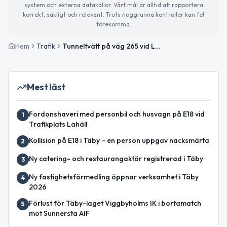
system och externa datakällor. Vårt mål är alltid att rapportera
korrekt, sakligt och relevant. Trots noggranna kontroller kan fel
förekomma.
Hem
Trafik
Tunneltvätt på väg 265 vid Löttingetunneln påverkar trafiken
Mest läst
Fordonshaveri med personbil och husvagn på E18 vid
1
Trafikplats Lahäll
Kollision på E18 i Täby – en person uppgav nacksmärta
2
Ny catering- och restaurangaktör registrerad i Täby
3
Ny fastighetsförmedling öppnar verksamhet i Täby
4
2026
Förlust för Täby-laget Viggbyholms IK i bortamatch
5
mot Sunnersta AIF