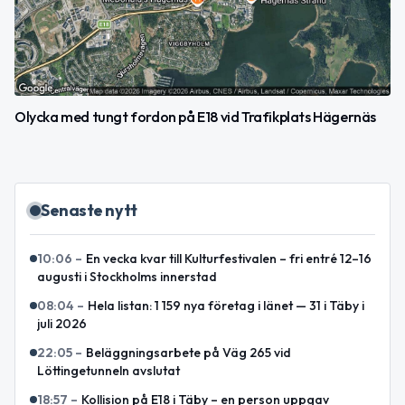
Olycka med tungt fordon på E18 vid Trafikplats Hägernäs
Senaste nytt
10:06
–
En vecka kvar till Kulturfestivalen – fri entré 12–16
augusti i Stockholms innerstad
08:04
–
Hela listan: 1 159 nya företag i länet — 31 i Täby i
juli 2026
22:05
–
Beläggningsarbete på Väg 265 vid
Löttingetunneln avslutat
18:57
–
Kollision på E18 i Täby – en person uppgav