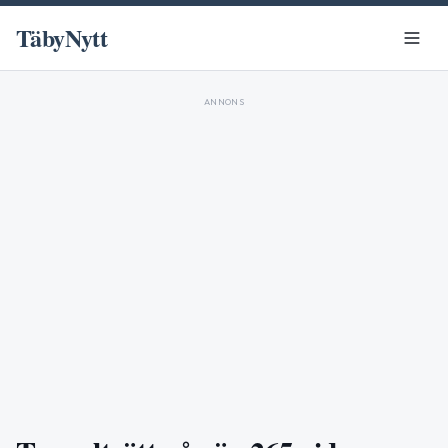
TäbyNytt
ANNONS