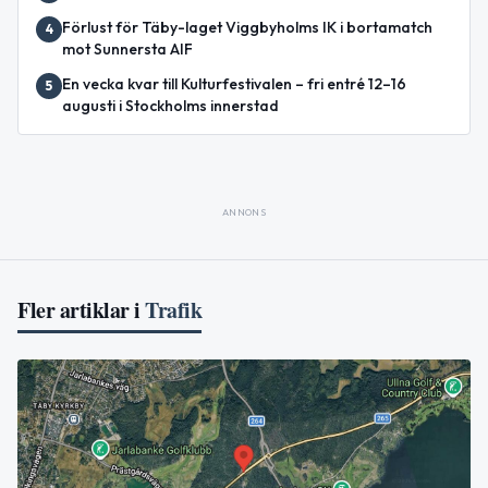
Förlust för Täby-laget Viggbyholms IK i bortamatch
4
mot Sunnersta AIF
En vecka kvar till Kulturfestivalen – fri entré 12–16
5
augusti i Stockholms innerstad
ANNONS
Fler artiklar i
Trafik