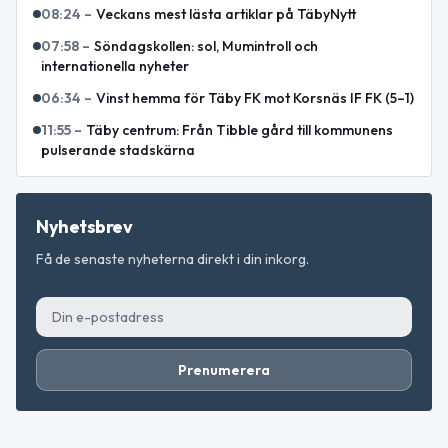
08:24
–
Veckans mest lästa artiklar på TäbyNytt
07:58
–
Söndagskollen: sol, Mumintroll och
internationella nyheter
06:34
–
Vinst hemma för Täby FK mot Korsnäs IF FK (5–1)
11:55
–
Täby centrum: Från Tibble gård till kommunens
pulserande stadskärna
Nyhetsbrev
Få de senaste nyheterna direkt i din inkorg.
Prenumerera