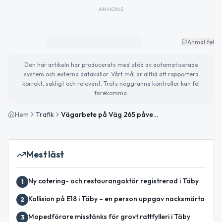
ANNONS
Anmäl fel
Den här artikeln har producerats med stöd av automatiserade
system och externa datakällor. Vårt mål är alltid att rapportera
korrekt, sakligt och relevant. Trots noggranna kontroller kan fel
förekomma.
Hem
Trafik
Vägarbete på Väg 265 påverkar trafiken mellan Täby Kyrkby och Löttingetunneln
Mest läst
Ny catering- och restaurangaktör registrerad i Täby
1
Kollision på E18 i Täby – en person uppgav nacksmärta
2
Mopedförare misstänks för grovt rattfylleri i Täby
3