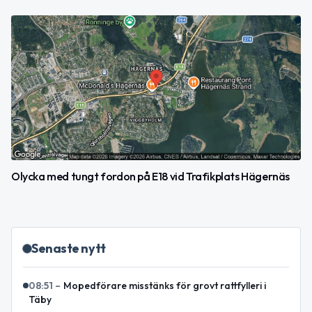
Olycka med tungt fordon på E18 vid Trafikplats Hägernäs
Senaste nytt
08:51
–
Mopedförare misstänks för grovt rattfylleri i
Täby