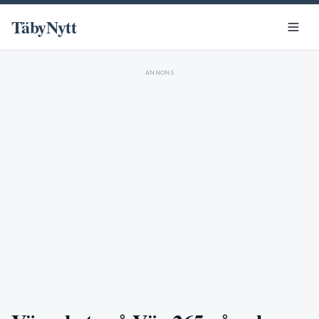
TäbyNytt
ANNONS