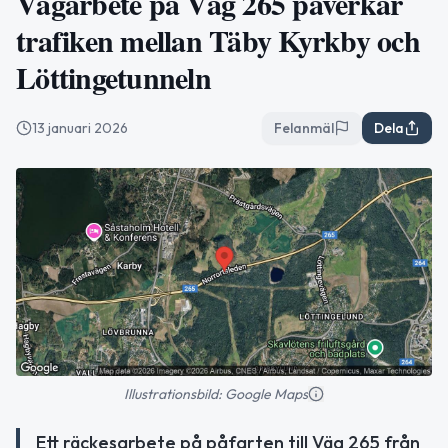
Vägarbete på Väg 265 påverkar
trafiken mellan Täby Kyrkby och
Löttingetunneln
13 januari 2026
Felanmäl
Dela
Illustrationsbild: Google Maps
Ett räckesarbete på påfarten till Väg 265 från